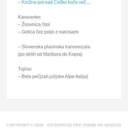
–
Krožna pot nad Češko kočo
več…
Karavanke:
– Žirovnica-Stol
– Golica čez polje z narcisami
– Slovenska planinska transverzala
(po delih od Maribora do Kopra)
Tujina:
– Bela peč(zah.julijske Alpe-Italija)
COPYRIGHT © 2026 ·
ENTERPRISE PRO THEME
ON
GENESIS