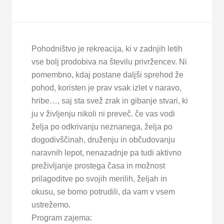
Pohodništvo je rekreacija, ki v zadnjih letih
vse bolj prodobiva na številu privržencev. Ni
pomembno, kdaj postane daljši sprehod že
pohod, koristen je prav vsak izlet v naravo,
hribe…, saj sta svež zrak in gibanje stvari, ki
ju v življenju nikoli ni preveč. če vas vodi
želja po odkrivanju neznanega, želja po
dogodivščinah, druženju in občudovanju
naravnih lepot, nenazadnje pa tudi aktivno
preživljanje prostega časa in možnost
prilagoditve po svojih merilih, željah in
okusu, se bomo potrudili, da vam v vsem
ustrežemo.
Program zajema: