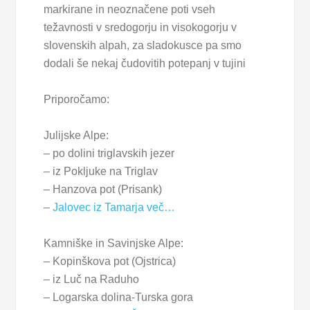
markirane in neoznačene poti vseh
težavnosti v sredogorju in visokogorju v
slovenskih alpah, za sladokusce pa smo
dodali še nekaj čudovitih potepanj v tujini
Priporočamo:
Julijske Alpe:
– po dolini triglavskih jezer
– iz Pokljuke na Triglav
– Hanzova pot (Prisank)
–
Jalovec iz Tamarja
več…
Kamniške in Savinjske Alpe:
– Kopinškova pot (Ojstrica)
– iz Luč na Raduho
– Logarska dolina-Turska gora